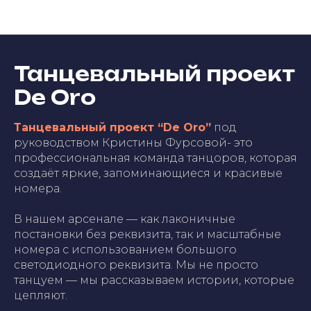
Участники фестиваля
Танцевальный проект
De Oro
Танцевальный проект “De Oro”
под
руководством Кристины Фурсовой- это
профессиональная команда танцоров, которая
создаёт яркие, запоминающиеся и красивые
номера.
В нашем арсенале — как лаконичные
постановки без реквизита, так и масштабные
номера с использованием большого
светодиодного реквизита. Мы не просто
танцуем — мы рассказываем истории, которые
цепляют.