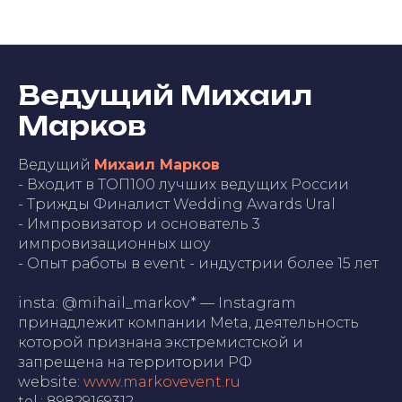
Участники фестиваля
Ведущий Михаил
Марков
Ведущий
Михаил Марков
- Входит в ТОП100 лучших ведущих России
- Трижды Финалист Wedding Awards Ural
- Импровизатор и основатель 3
импровизационных шоу
- Опыт работы в event - индустрии более 15 лет
insta: @mihail_markov* — Instagram
принадлежит компании Meta, деятельность
которой признана экстремистской и
запрещена на территории РФ
website:
www.markovevent.ru
tel.: 89829169312